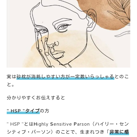
実は
砂枕が消耗しやすい方が一定数いらっしゃる
とのこ
と。
分かりやすくお伝えすると
” HSP ”タイプ
の方
” HSP ”とは
H
ighly
S
ensitive
P
arson（ハイリー・セン
シティブ・パーソン）のことで、生まれつき「
非常に感