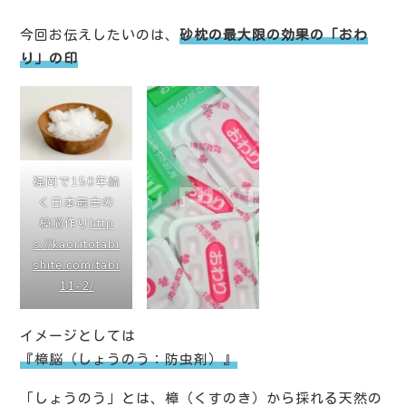
今回お伝えしたいのは、
砂枕の最大限の効果の「おわ
り」の印
福岡で150年続
く日本最古の
樟脳作り
http
s://kaoritotabi
shite.com/tabi
11-2/
イメージとしては
『樟脳（しょうのう：防虫剤）』
「しょうのう」とは、樟（くすのき）から採れる天然の