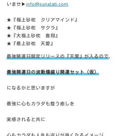
いませ▶︎
info@sunalab.com
★『極上砂枕 クリアマインド』
★『極上砂枕 サクラ』
★『大極上砂枕 喜翔』
★『最上砂枕 天愛』
最強開運日限定リリースの『天愛』が入るので
、
最強開運日の波動爆盛り開運セット（仮）
になるかと思いますが
最強に心もカラダも整う癒しを
実感されると共に
心もカラダも人生も巡りが良くなるイメージ