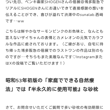
つい先日、ペンキ画家SHOGENさんの個展＠博多阪急で
リアルにSHOGENさんにお逢いできて直接感謝の想いを
伝えることができ、喜びが溢れて渋滞中のsunalab.西﨑
です‥ww
こちらは鮮やかなサーモンピンクのお色味と、なんとも
言えないザイちゃんの表情とカメレオンの元気でカラフ
ルな作品に癒されております。（ご縁があり、自宅に持
ち帰った博多阪急の個展でのラストワンの作品は別のも
のですが‥そちらもまた素敵なんです♡Instagramまた
はXの投稿でご覧いただけます！）
昭和53年初版の「家庭でできる自然療
法」では『半永久的に使用可能
』
な砂枕
さて、お問合せいただくご質問で多い砂枕の有効期限に