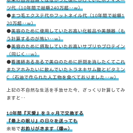
本来の自分自身ではなかった頃にかけていたボディスー
ツ代（10年間で総額240万超‥w）
●
まつ毛エクステ代やフットネイル代（10年間で総額1
20万超‥w）
●
美容のために使用していたお高い化粧品や美顔器（も
う計算するのが怖い‥w）
●
美容のために摂取していたお高いサプリやプロテイン
（同じく‥w）
●
看護師あるあるで美白のために肝斑を消したくてこれ
またアホみたいに飲んでいたトラネキサム酸とビタミン
C（石油で作られた人工物を食べておりました‥w）
上記の不自然な生活を手放せた今、ざっくり計算してみ
ますと‥
10年間『天愛』を３ヶ月で交換する
『最上の眠り』の日々を送っても
余裕で
お釣りがきます（爆w）