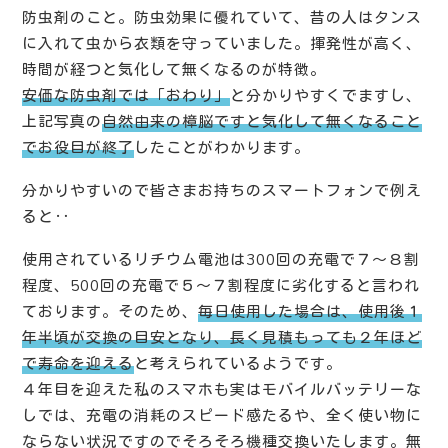
防虫剤のこと。防虫効果に優れていて、昔の人はタンス
に入れて虫から衣類を守っていました。揮発性が高く、
時間が経つと気化して無くなるのが特徴。
安価な防虫剤では
「おわり」
と分かりやすくでますし、
上記写真の
自然由来の樟脳ですと気化して無くなること
でお役目が終了
したことがわかります。
分かりやすいので皆さまお持ちのスマートフォンで例え
ると‥
使用されているリチウム電池は300回の充電で７〜８割
程度、500回の充電で５〜７割程度に劣化すると言われ
ております。そのため、
毎日使用した場合は、使用後１
年半頃が交換の目安となり、長く見積もっても２年ほど
で寿命を迎える
と考えられているようです。
４年目を迎えた私のスマホも実はモバイルバッテリーな
しでは、充電の消耗のスピード感たるや、全く使い物に
ならない状況ですのでそろそろ機種交換いたします。無