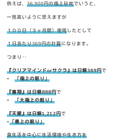
例えば、
36,900円の極上砂枕
でいうと、
一見高いように思えますが
１００日（３ヶ月間）使用
したとして
１日あたり369円の計算
になります。
つまり‥
『クリアマインドorサクラ』は日額369円
で
⇨
「極上の眠り」
『喜翔』は日額888円
で
⇨
「大極上の眠り」
『天愛』は日額1,212円
で
⇨
「最上の眠り」
食生活を中心に生活環境や生き方を