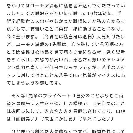
をかけてはユーモア満載に私を包み込んでくださってい
ました。その職場をお互いに退職した10数年後に、手
術室経験者の人出が欲しかった職場にいた私の方からお
誘いして、有難いことに再び一緒に働けることになり、
今に至ります。（今現在は私自身は退職）人見知りだけ
ど、ユーモア満載のT先輩は、心を許している間柄の方
との関係性は心地良すぎて病みつきになる程。深く思考
をめぐらせ、共感力が高い為、患者さん想いでアセスメ
ント能力が高く、お仕事キレッキレですが、苦手なスタ
ッフに対してはとことん苦手でHSP気質がマイナスに出
てしまうような感じです。
そんなT先輩のプライベートは自分のことよりもご両
親を最優先に人生をお過ごしの模様で、自分自身のこと
は後回しにして、家族や友人を最優先されており、口癖
は『面倒臭い』『来世にかける』『早死にしたい』
ひとまわり離れた大先輩なんですが、時間を共にして