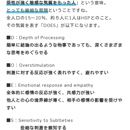
受性が強く敏感な気質をもった人
」という意味。
とっても繊細な部類
ということですね。
全人口の15〜20％、約５人に1人はHSPとのこと。
その気質を表す「DOES」が以下になります。
■D：Depth of Processing
簡単に結論の出るような物事であっても、深くさまざま
な思考をめぐらせる
■O：Overstimulation
刺激に対する反応が強く表れやすく、疲れやすい
■E：Emotional response and empathy
全体的に感情の反応が強く、共感力が強い
他人との心の境界線が薄く、相手の感情の影響を受けや
すい
■S：Sensitivity to Subtleties
些細な刺激を察知する