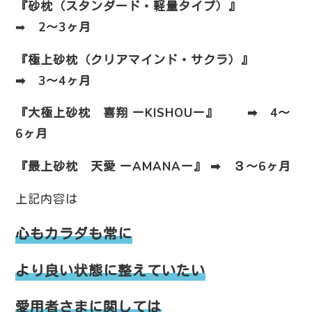
『砂枕（スタンダード・軽量タイプ）』
➡︎
2〜3ヶ月
『極上砂枕（クリアマインド・サクラ）』
➡︎ 3〜4ヶ月
『大極上砂枕 喜翔 ーKISHOUー』 ➡︎ 4〜
6ヶ月
『最上砂枕 天愛 ーAMANAー』 ➡︎ ３〜6ヶ月
上記内容は
心もカラダも常に
より良い状態に整えていたい
愛用者さまに関しては